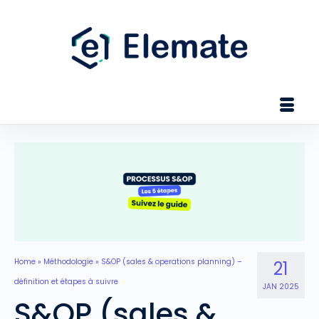
Home
»
Méthodologie
»
S&OP (sales & operations planning) –
21
définition et étapes à suivre
JAN 2025
S&OP (sales &