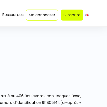
Ressources
Me connecter
S’inscrire
l situé au 406 Boulevard Jean Jacques Bosc,
éro d’identification 911805141, (ci-après «