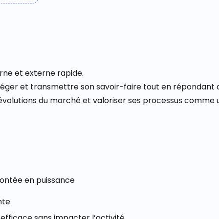
rne et externe rapide.
otéger et transmettre son savoir-faire tout en répondant 
 évolutions du marché et valoriser ses processus comme u
montée en puissance
nte
efficace sans impacter l’activité