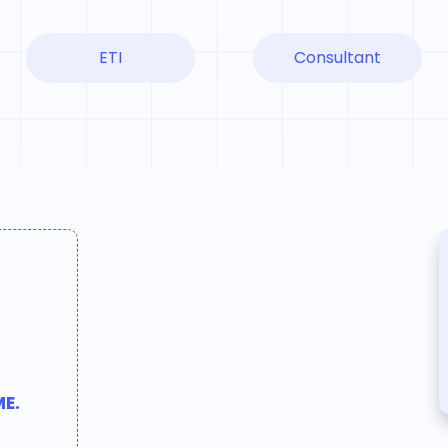
ETI
Consultant
ME.