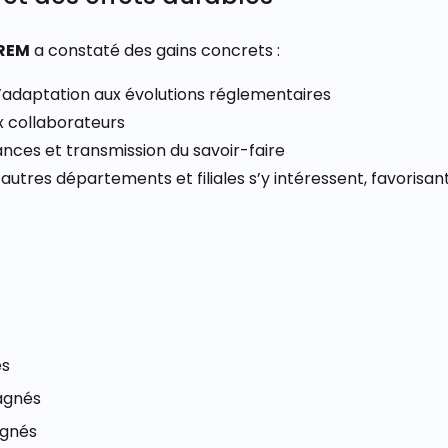
EREM
a constaté des gains concrets :
 l’adaptation aux évolutions réglementaires
x collaborateurs
ances et transmission du savoir-faire
d’autres départements et filiales s’y intéressent, favorisan
és
gagnés
agnés