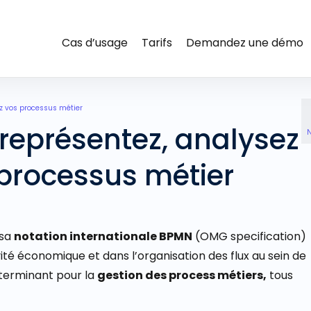
Cas d’usage
Tarifs
Demandez une démo
ez vos processus métier
représentez, analysez
N
 processus métier
 sa
notation internationale BPMN
(OMG specification)
ivité économique
et dans
l’organisation
des flux au sein de
éterminant
pour la
gestion des process métiers,
tous