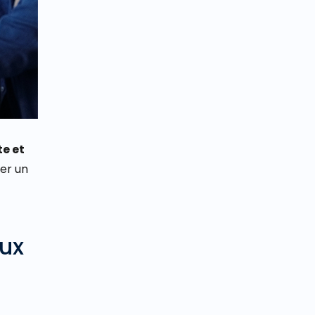
te et
er un
eux