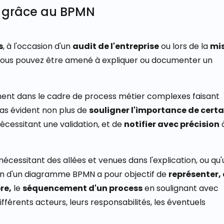
r grâce au BPMN
s
, à l'occasion d'un
audit de l'entreprise
ou lors de la
mis
 vous pouvez être amené à expliquer ou documenter un
ment dans le cadre de
process métier complexes
faisant
t pas évident non plus de
souligner l'importance de cert
ssitant une validation, et de
notifier avec précision
à
nécessitant des allées et venues dans l'explication, ou qu'
ation d'un diagramme BPMN a pour objectif de
représenter,
re,
le
séquencement d'un process
en soulignant avec
ifférents acteurs, leurs
responsabilités, les éventuels