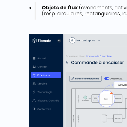
O
bjets de flux
(événements, activi
(resp. circulaires, rectangulaires, l