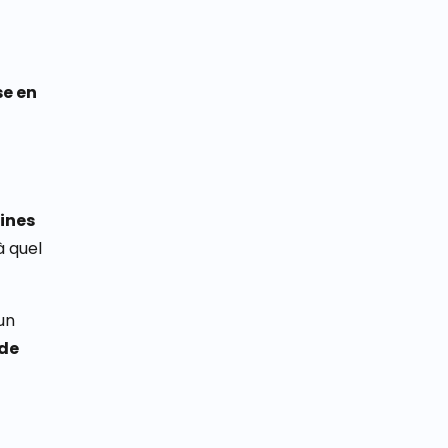
e en
aines
 quel
un
 de