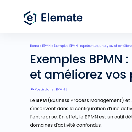
Home
»
BPMN
»
Exemples BPMN : représentez, analysez et amélior
Exemples BPMN : 
et améliorez vos
Posté dans :
BPMN
|
Le
BPM
(Business Process Management) et
s'inscrivent dans la
configuration d’une act
l’entreprise. En effet, le BPMN est un
outil d
domaines d'activité confondus.